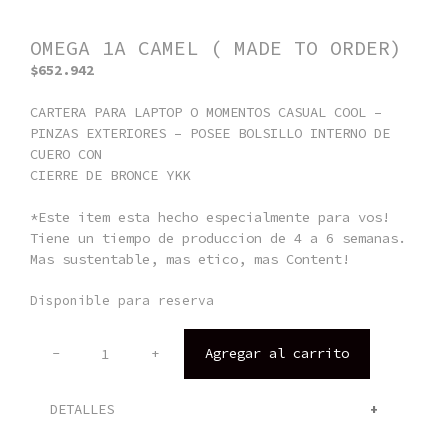
OMEGA 1A CAMEL ( MADE TO ORDER)
$
652.942
CARTERA PARA LAPTOP O MOMENTOS CASUAL COOL –
PINZAS EXTERIORES – POSEE BOLSILLO INTERNO DE
CUERO CON
CIERRE DE BRONCE YKK
*Este item esta hecho especialmente para vos!
Tiene un tiempo de produccion de 4 a 6 semanas.
Mas sustentable, mas etico, mas Content!
Disponible para reserva
-
+
Agregar al carrito
OMEGA
1A
CAMEL
DETALLES
(
MADE